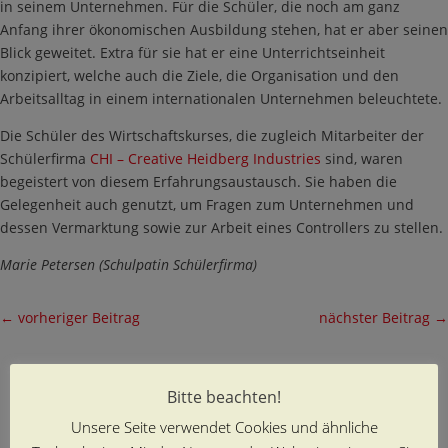
in seinem Unternehmen. Für die Schüler, die noch am ganz
Anfang ihrer ökonomischen Ausbildung stehen, hat er aber seinen
Blick geweitet. Extra für sie hat er eine Unterrichtseinheit
konzipiert, welche auch die Ziele, die Organisation und den
Arbeitsalltag in einem internationalen Unternehmen beleuchtete.
Die Schüler des Wirtschaftskurses, die zugleich Mitarbeiter der
Schülerfirma
CHI – Creative Heidberg Industries
sind, waren
begeistert von diesem Erfahrungsaustausch. Sie haben die
Gelegenheit auch genutzt, um Fragen zum Unternehmen und
dessen Vermarktung sowie zur Arbeit eines Controllers zu stellen.
Marie Petersen (Schulpatin Schülerfirma)
←
vorheriger Beitrag
nächster Beitrag
→
Bitte beachten!
Unsere Seite verwendet Cookies und ähnliche