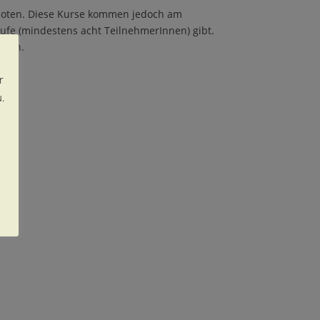
eboten. Diese Kurse kommen jedoch am
fe (mindestens acht TeilnehmerInnen) gibt.
oten.
r
.