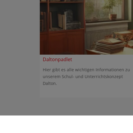
Daltonpadlet
Hier gibt es alle wichtigen Informationen zu
unserem Schul- und Unterrichtskonzept
Dalton.