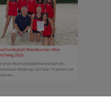
eachvolleyball Mixedturnier Alter
eichweg 2026
e erste Beachvolleyballmannschaft des
mnasium Heidbergs seit über 10 Jahren hat
ute am ...