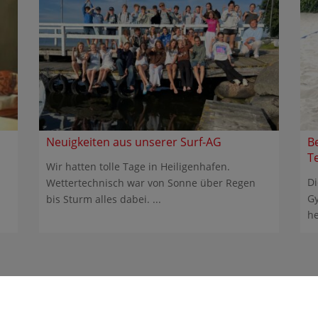
Neuigkeiten aus unserer Surf-AG
B
T
Wir hatten tolle Tage in Heiligenhafen.
Di
Wettertechnisch war von Sonne über Regen
Gy
bis Sturm alles dabei. ...
he