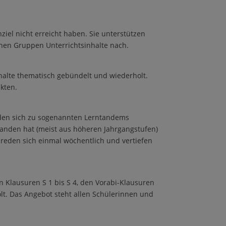
iel nicht erreicht haben. Sie unterstützen
inen Gruppen Unterrichtsinhalte nach.
halte thematisch gebündelt und wiederholt.
kten.
nden sich zu sogenannten Lerntandems
tanden hat (meist aus höheren Jahrgangstufen)
abreden sich einmal wöchentlich und vertiefen
n Klausuren S 1 bis S 4, den Vorabi-Klausuren
. Das Angebot steht allen Schülerinnen und