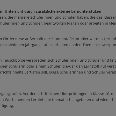
m Unterricht durch zusätzliche externe Lernunterstützer
ssen, die mehrere Schülerinnen und Schüler haben, die das Klassenz
Schülerinnen und Schüler, beantworten Fragen oder arbeiten in kle
en Förderkurse außerhalb der Stundentafel an. Hier werden Lernin
verschiedenen Jahrgangstufen, arbeiten an den Themenschwerpun
den Tauschbörse verabreden sich Schülerinnen und Schüler und fi
er Schülerin oder einem Schüler, die/der den Lernstoff gut vers
rrichtsinhalte vertiefen soll. Diese Schülerinnen und Schüler ver
rgangstufen. Vor den schriftlichen Überprüfungen in Klasse 10, de
en Wochenenden Lerninhalte thematisch angeboten und wiederholt
rfügung.