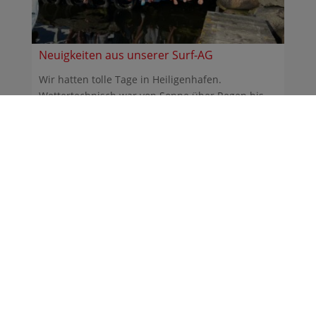
Neuigkeiten aus unserer Surf-AG
Wir hatten tolle Tage in Heiligenhafen.
Wettertechnisch war von Sonne über Regen bis
Sturm alles dabei. ...
30.06.2026