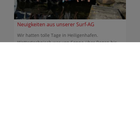
Neuigkeiten aus unserer Surf-AG
Wir hatten tolle Tage in Heiligenhafen.
Wettertechnisch war von Sonne über Regen bis
Sturm alles dabei. ...
30.06.2026