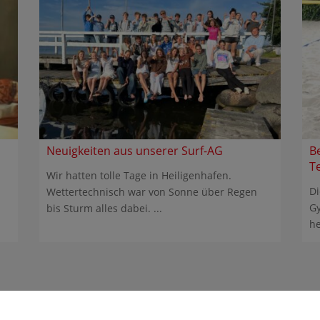
Neuigkeiten aus unserer Surf-AG
B
T
Wir hatten tolle Tage in Heiligenhafen.
Di
Wettertechnisch war von Sonne über Regen
Gy
bis Sturm alles dabei. ...
he