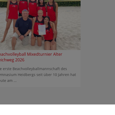
eachvolleyball Mixedturnier Alter
eichweg 2026
e erste Beachvolleyballmannschaft des
mnasium Heidbergs seit über 10 Jahren hat
ute am ...