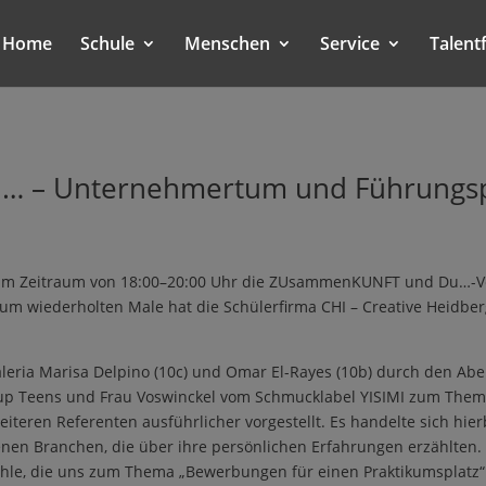
Home
Schule
Menschen
Service
Talent
 – Unternehmertum und Führungsp
 im Zeitraum von 18:00–20:00 Uhr die ZUsammenKUNFT und Du…-Ve
 wiederholten Male hat die Schülerfirma CHI – Creative Heidberg 
eria Marisa Delpino (10c) und Omar El-Rayes (10b) durch den Abe
artup Teens und Frau Voswinckel vom Schmucklabel YISIMI zum The
teren Referenten ausführlicher vorgestellt. Es handelte sich hi
nen Branchen, die über ihre persönlichen Erfahrungen erzählten.
chle, die uns zum Thema „Bewerbungen für einen Praktikumsplatz“ 