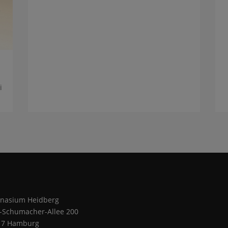
i
nasium Heidberg
z-Schumacher-Allee 200
17 Hamburg