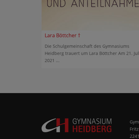
Lara Böttcher †
Die Schulgemeinschaft des Gymnasiums
Heidberg trauert um Lara Böttcher Am 21. Jul
2021 ...
Gym
Frit
224