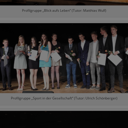
Profilgruppe „Blick aufs Leben“ (Tutor: Matthias Wulf)
Profilgruppe „Sport in der Gesellschaft“ (Tutor: Ulrich Schönberger)