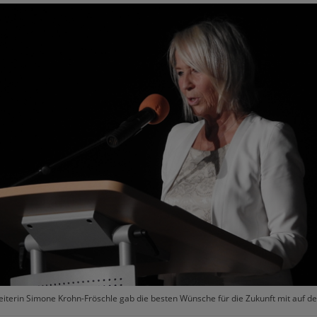
eiterin Simone Krohn-Fröschle gab die besten Wünsche für die Zukunft mit auf 