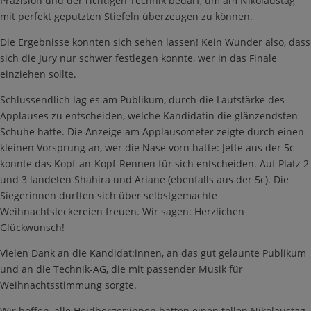
Präzision und der richtigen Technik bedarf, um am Nikolaustag
mit perfekt geputzten Stiefeln überzeugen zu können.
Die Ergebnisse konnten sich sehen lassen! Kein Wunder also, dass
sich die Jury nur schwer festlegen konnte, wer in das Finale
einziehen sollte.
Schlussendlich lag es am Publikum, durch die Lautstärke des
Applauses zu entscheiden, welche Kandidatin die glänzendsten
Schuhe hatte. Die Anzeige am Applausometer zeigte durch einen
kleinen Vorsprung an, wer die Nase vorn hatte: Jette aus der 5c
konnte das Kopf-an-Kopf-Rennen für sich entscheiden. Auf Platz 2
und 3 landeten Shahira und Ariane (ebenfalls aus der 5c). Die
Siegerinnen durften sich über selbstgemachte
Weihnachtsleckereien freuen. Wir sagen: Herzlichen
Glückwunsch!
Vielen Dank an die Kandidat:innen, an das gut gelaunte Publikum
und an die Technik-AG, die mit passender Musik für
Weihnachtsstimmung sorgte.
Wir hoffen, alle Heidberger:innen hatten einen tollen Nikolaustag