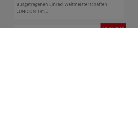
ausgetragenen Einrad-Weltmeisterschaften
„UNICON 19“, ...
03.07.2013
Wettbewerbserfolg: Gefangen durch
Handykonsum
Gefangen durch Handykonsum, so lautete das
Wettbewerbsthema von Karolina Magnussen,
Annika Schlichting ...