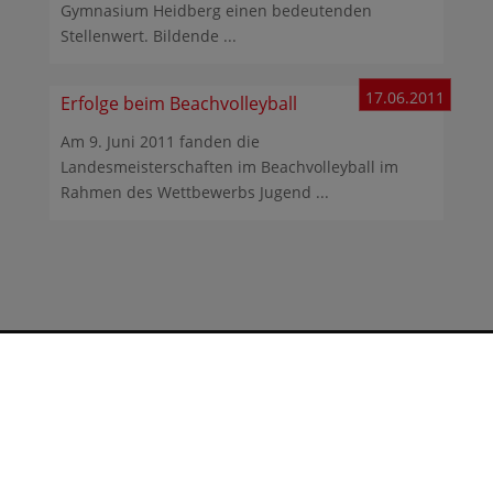
Gymnasium Heidberg einen bedeutenden
Stellenwert. Bildende ...
17.06.2011
Erfolge beim Beachvolleyball
Am 9. Juni 2011 fanden die
Landesmeisterschaften im Beachvolleyball im
Rahmen des Wettbewerbs Jugend ...