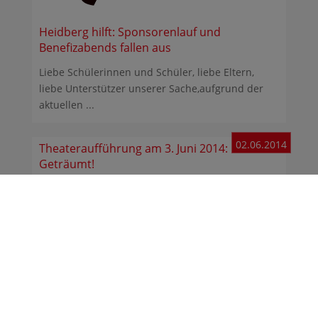
Heidberg hilft: Sponsorenlauf und
Benefizabends fallen aus
Liebe Schülerinnen und Schüler, liebe Eltern,
liebe Unterstützer unserer Sache,aufgrund der
aktuellen ...
02.06.2014
Theateraufführung am 3. Juni 2014:
Geträumt!
Eine Übernachtungsparty mit Kissenschlacht.
Klar, dass da keines der 14 Mädchen ins Bett will.
Als sie ...