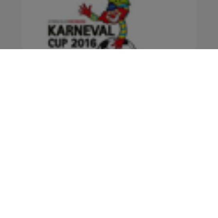
Helau und Alaaf am Gymnasium Heidberg!
Zum ersten Mal spielten die 4. und 5. Klassen aus
dem Großraum Langenhorn am 11.11. um
unseren ...