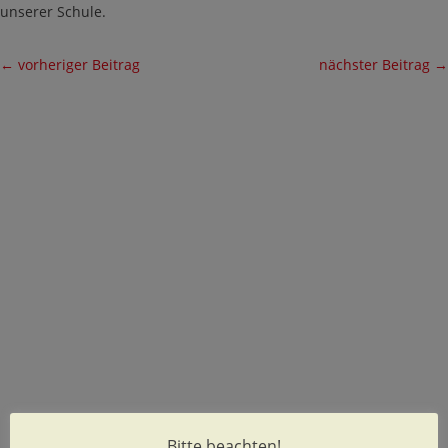
unserer Schule.
←
vorheriger Beitrag
nächster Beitrag
→
Bitte beachten!