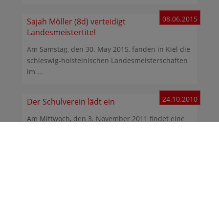
08.06.2015
Sajah Möller (8d) verteidigt
Landesmeistertitel
Am Samstag, den 30. May 2015, fanden in Kiel die
schleswig-holsteinischen Landesmeisterschaften
im ...
24.10.2010
Der Schulverein lädt ein
Am Mittwoch, den 3. November 2011 findet eine
ordentliche Mitgliederversammlung des
Schulvereins am ...