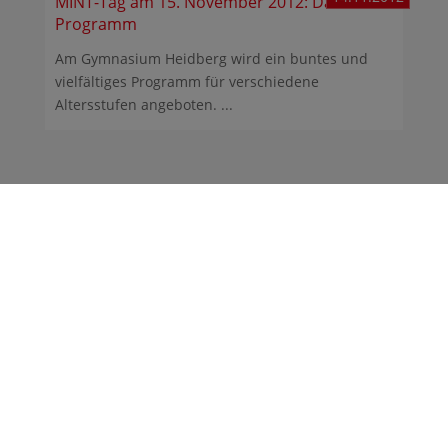
MINT-Tag am 15. November 2012: Das
Programm
Am Gymnasium Heidberg wird ein buntes und
vielfältiges Programm für verschiedene
Altersstufen angeboten. ...
Gymnasium Heidberg
Fritz-Schumacher-Allee 200