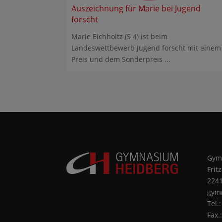
Auszeichnung für Marie bei Jugend
forscht
Marie Eichholtz (S 4) ist beim
Landeswettbewerb Jugend forscht mit einem 
Preis und dem Sonderpreis ...
Gym
Frit
224
gym
Tel.
Fax.