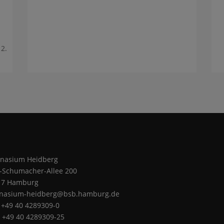
2.
nasium Heidberg
z-Schumacher-Allee 200
17 Hamburg
nasium-heidberg@bsb.hamburg.de
: +49 40 4289309-0
: +49 40 4289309-25