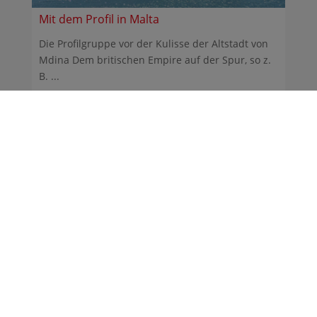
Mit dem Profil in Malta
Die Profilgruppe vor der Kulisse der Altstadt von
Mdina Dem britischen Empire auf der Spur, so z.
B. ...
01.10.2015
Tolle Erlebnisse in England
Anfang September war eine Gruppe von
Schülerinnen und Schülern der 9. Klassen im
Rahmen von „Heidberg ...