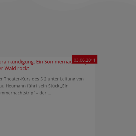
03.06.2011
orankündigung: Ein Sommernachtstrip –
er Wald rockt
r Theater-Kurs des S 2 unter Leitung von
au Heumann führt sein Stück „Ein
mmernachtstrip“ – der ...