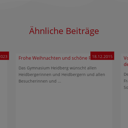
Ähnliche Beiträge
2023
18.12.2015
Frohe Weihnachten und schöne Ferien
V
d
Das Gymnasium Heidberg wünscht allen
De
Heidbergerinnen und Heidbergern und allen
Fr
Besucherinnen und ...
So