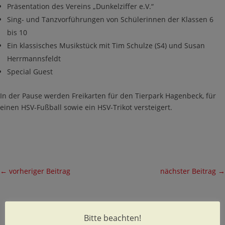
Präsentation des Vereins „Dunkelziffer e.V.“
Sing- und Tanzvorführungen von Schülerinnen der Klassen 6
bis 10
Ein klassisches Musikstück mit Tim Schulze (S4) und Susan
Herrmannsfeldt
Special Guest
In der Pause werden Freikarten für den Tierpark Hagenbeck, für
einen HSV-Fußball sowie ein HSV-Trikot versteigert.
←
vorheriger Beitrag
nächster Beitrag
→
Bitte beachten!