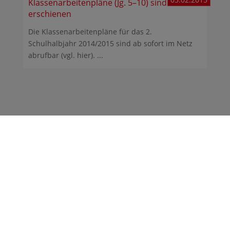
Klassenarbeitenpläne (Jg. 5–10) sind
erschienen
Die Klassenarbeitenpläne für das 2.
Schulhalbjahr 2014/2015 sind ab sofort im Netz
abrufbar (vgl. hier). ...
Gymnasium Heidberg