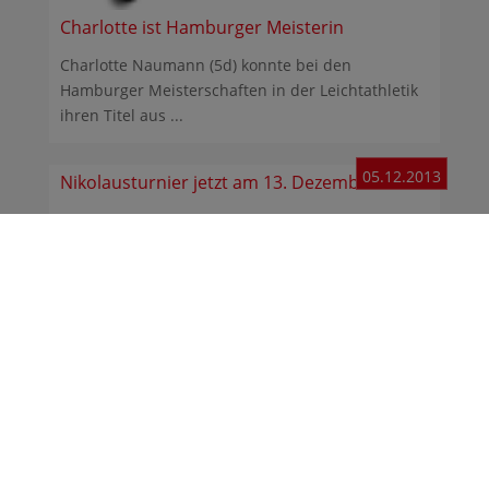
Charlotte ist Hamburger Meisterin
Charlotte Naumann (5d) konnte bei den
Hamburger Meisterschaften in der Leichtathletik
ihren Titel aus ...
05.12.2013
Nikolausturnier jetzt am 13. Dezember
Durch die wetterbedingte Absage des
Nikolausturniers möchten wir darauf hinweisen,
dass das ...