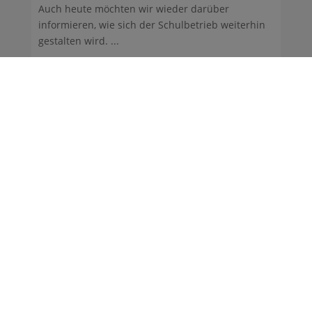
Auch heute möchten wir wieder darüber
informieren, wie sich der Schulbetrieb weiterhin
gestalten wird. ...
02.06.2014
Theateraufführung am 3. Juni 2014:
Geträumt!
Eine Übernachtungsparty mit Kissenschlacht.
Klar, dass da keines der 14 Mädchen ins Bett will.
Als sie ...