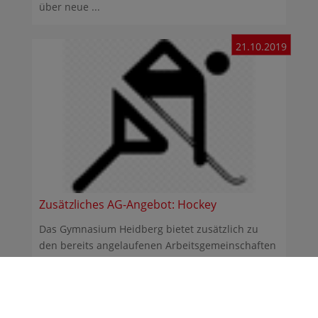
über neue ...
21.10.2019
Zusätzliches AG-Angebot: Hockey
Das Gymnasium Heidberg bietet zusätzlich zu
den bereits angelaufenen Arbeitsgemeinschaften
(vgl. hier) ...