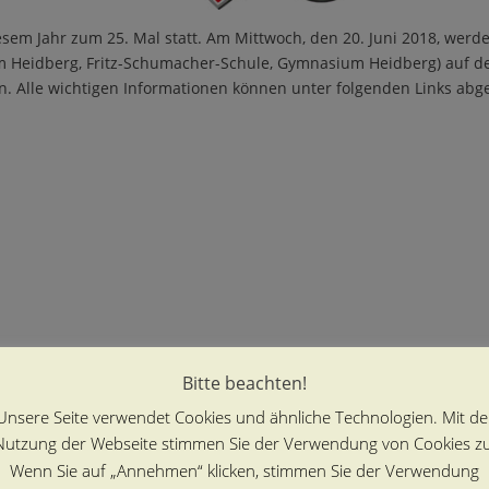
iesem Jahr zum 25. Mal statt. Am Mittwoch, den 20. Juni 2018, wer
m Heidberg, Fritz-Schumacher-Schule, Gymnasium Heidberg) auf 
Alle wichtigen Informationen können unter folgenden Links abg
Bitte beachten!
Unsere Seite verwendet Cookies und ähnliche Technologien. Mit de
Nutzung der Webseite stimmen Sie der Verwendung von Cookies zu
Wenn Sie auf „Annehmen“ klicken, stimmen Sie der Verwendung