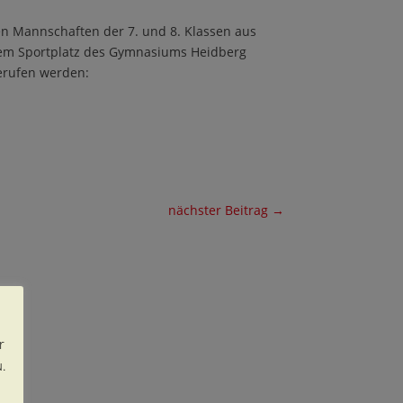
den Mannschaften der 7. und 8. Klassen aus
dem Sportplatz des Gymnasiums Heidberg
erufen werden:
nächster Beitrag
→
r
.