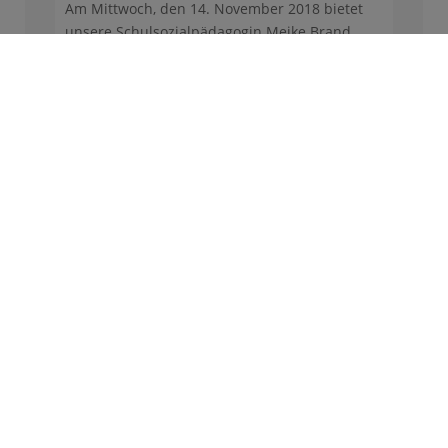
Am Mittwoch, den 14. November 2018 bietet
unsere Schulsozialpädagogin Meike Brand
eine ...
nasium Heidberg
z-Schumacher-Allee 200
17 Hamburg
nasium-heidberg@bsb.hamburg.de
: +49 40 4289309-0
: +49 40 4289309-25