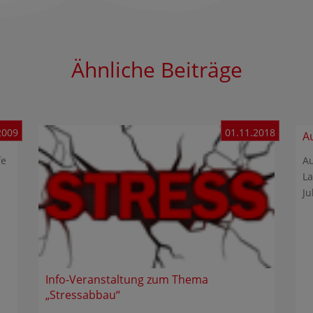
Ähnliche Beiträge
2009
01.11.2018
A
fe
Au
La
Ju
Info-Veranstaltung zum Thema
„Stressabbau“