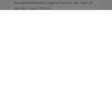
Bundeswettbewerb Jugend forscht, der vom 29.
Mai bis 1. Juni 2014 in ...
24.11.2009
Neuer Schulvereinsvorstand
Der Schulvereinsvorstand hat sich neu formiert.
Näheres dazu hier.