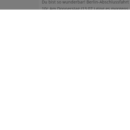
Du bist so wunderbar! Berlin-Abschlussfahrt
10c Am Donnerstag (13.07.) ging es morgens
für die ...
Gym
Frit
224
gym
Tel.
Fax.