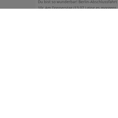
Du bist so wunderbar! Berlin-Abschlussfahrt
10c Am Donnerstag (13.07.) ging es morgens
für die ...
Gym
Frit
224
gym
Tel.
Fax.