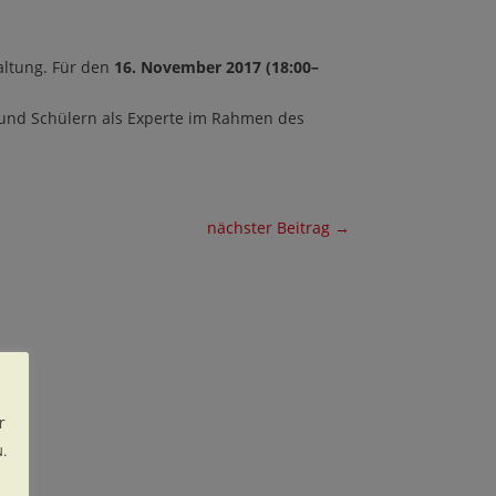
ltung. Für den
16. November 2017 (18:00–
und Schülern als Experte im Rahmen des
nächster Beitrag
→
r
.