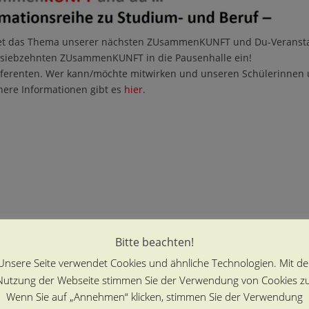
et das Thema unserer nächsten ZUsammenKUNFT und Du-Veransta
 siebzehnten ZUsammenKUNFT in die Pausenhalle ein!
eferenten. Wer kann/möchte mitwirken und unseren Schülerinnen 
ere Informationen gibt es
hier
.
Bitte beachten!
Unsere Seite verwendet Cookies und ähnliche Technologien. Mit de
Nutzung der Webseite stimmen Sie der Verwendung von Cookies zu
Wenn Sie auf „Annehmen“ klicken, stimmen Sie der Verwendung