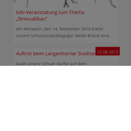
Info-Veranstaltung zum Thema
„Stressabbau“
Am Mittwoch, den 14. November 2018 bietet
unsere Schulsozialpädagogin Meike Brand eine ...
12.08.2013
Auftritt beim Langenhorner Stadtteilfest
Auch unsere Schule durfte auf dem
Langenhorner Stadtfest zum 100-jährigen
Jubiläum nicht fehlen. Das ...