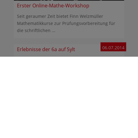
Erster Online-Mathe-Workshop
Seit geraumer Zeit bietet Finn Welzmüller
Mathematikkurse zur Prüfungsvorbereitung für
die schriftlichen ...
06.07.2014
Erlebnisse der 6a auf Sylt
Die Klasse 6a war in der Zeit vom 30. Juni bis zum
4. Juli 2014 unter Begleitung von Frau Kruse und
Frau ...