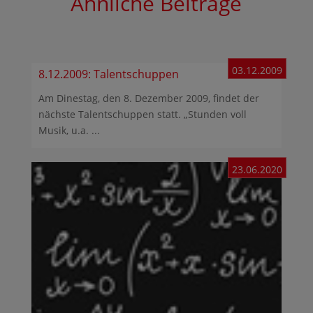
Ähnliche Beiträge
03.12.2009
8.12.2009: Talentschuppen
Am Dinestag, den 8. Dezember 2009, findet der
nächste Talentschuppen statt. „Stunden voll
Musik, u.a. ...
23.06.2020