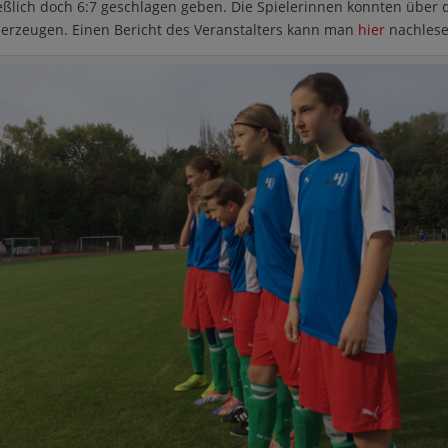
eßlich doch 6:7 geschlagen geben. Die Spielerinnen konnten über 
berzeugen. Einen Bericht des Veranstalters kann man
hier
nachlese