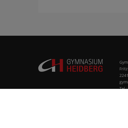
Gym
Frit
224
gym
Tel.
Fax.