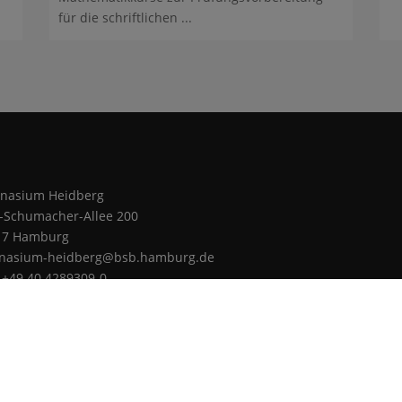
für die schriftlichen ...
nasium Heidberg
z-Schumacher-Allee 200
17 Hamburg
nasium-heidberg@bsb.hamburg.de
: +49 40 4289309-0
: +49 40 4289309-25