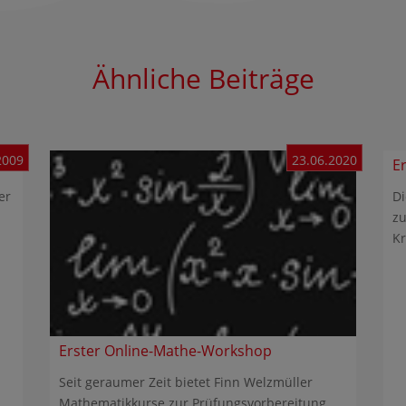
Ähnliche Beiträge
2009
23.06.2020
Er
er
Di
zu
Kr
Erster Online-Mathe-Workshop
Seit geraumer Zeit bietet Finn Welzmüller
Mathematikkurse zur Prüfungsvorbereitung