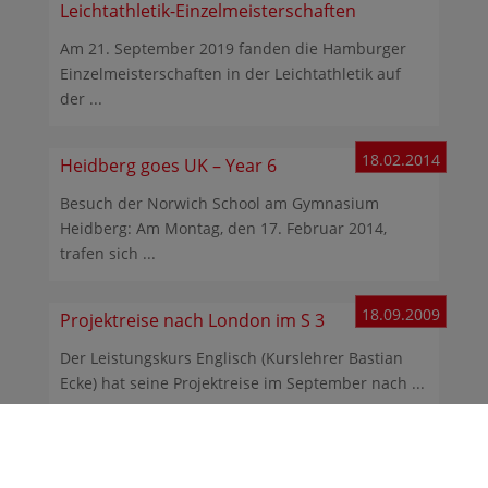
Leichtathletik-Einzelmeisterschaften
Am 21. September 2019 fanden die Hamburger
Einzelmeisterschaften in der Leichtathletik auf
der ...
18.02.2014
Heidberg goes UK – Year 6
Besuch der Norwich School am Gymnasium
Heidberg: Am Montag, den 17. Februar 2014,
trafen sich ...
18.09.2009
Projektreise nach London im S 3
Der Leistungskurs Englisch (Kurslehrer Bastian
Ecke) hat seine Projektreise im September nach ...