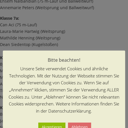
Ehsem Nalbandian (75 m-Lauf und Ballweitwurf)
Annemarie Peters (Weitsprung und Ballweitwurf)
Klasse 7a:
Can Aci (75 m-Lauf)
Laura-Marie Hartwig (Weitsprung)
Mathilde Henning (Weitsprung)
Dean Siedentop (Kugelstoßen)
Klasse 7b:
Bitte beachten!
Bjarne Buhmann (75 m-Lauf und 1000 m-Lauf)
Unsere Seite verwendet Cookies und ähnliche
Mara-Helene Dema (Kugelstoßen und 800 m-Lauf)
Technologien. Mit der Nutzung der Webseite stimmen Sie
Max Look (Ballweitwurf)
der Verwendung von Cookies zu. Wenn Sie auf
Anne Peper (Ballweitwurf und 1000 m-Lauf)
„Annehmen“ klicken, stimmen Sie der Verwendung ALLER
Tim Schöttler (Kugelstoßen)
Cookies zu. Unter „Ablehnen“ können Sie nicht relevanten
Nadia Tavafi (Kugelstoßen)
Cookies widersprechen. Weitere Informationen finden Sie
Klasse 7 c:
in der Datenschutzerklärung.
Ben Endlich (Weitsprung, 75 m-Lauf und Hochsprung)
Jasin Özkan (Weitsprung, 75 m-Lauf und Hochsprung)
Akzeptieren
Ablehnen
Svenja Schaudinn (75 m-Lauf)