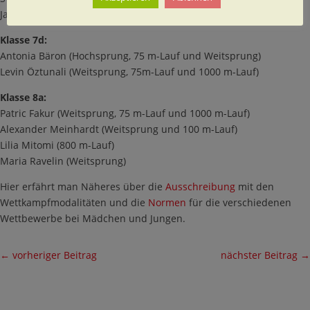
Janine Suschakow (75 m-Lauf)
Klasse 7d:
Antonia Bäron (Hochsprung, 75 m-Lauf und Weitsprung)
Levin Öztunali (Weitsprung, 75m-Lauf und 1000 m-Lauf)
Klasse 8a:
Patric Fakur (Weitsprung, 75 m-Lauf und 1000 m-Lauf)
Alexander Meinhardt (Weitsprung und 100 m-Lauf)
Lilia Mitomi (800 m-Lauf)
Maria Ravelin (Weitsprung)
Hier erfährt man Näheres über die
Ausschreibung
mit den
Wettkampfmodalitäten und die
Normen
für die verschiedenen
Wettbewerbe bei Mädchen und Jungen.
←
vorheriger Beitrag
nächster Beitrag
→