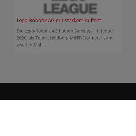
Lego-Robotik AG mit starkem Auftritt
Die Lego-Robotik AG hat am Samstag, 11. Januar
2020, als Team „Heidberg MINT-Stormers“ zum
zweiten Mal ...