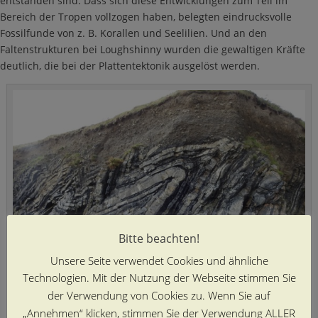
entstanden sind. Dass sich diese Entwicklungen zum Teil im
Bereich der Tropen vollzogen haben, belegten eindrucksvolle
Fossilfunde von z. B. Korallen und Seelilien. Und an den
Faltenstrukturen bei Loughshinny wurden die gewaltigen Kräfte
deutlich, die bei der Plattentektonik ausgelöst werden.
Bitte beachten!
Unsere Seite verwendet Cookies und ähnliche
Technologien. Mit der Nutzung der Webseite stimmen Sie
der Verwendung von Cookies zu. Wenn Sie auf
Faltenstrukturen an der Ostküste bei Loughshinny
„Annehmen“ klicken, stimmen Sie der Verwendung ALLER