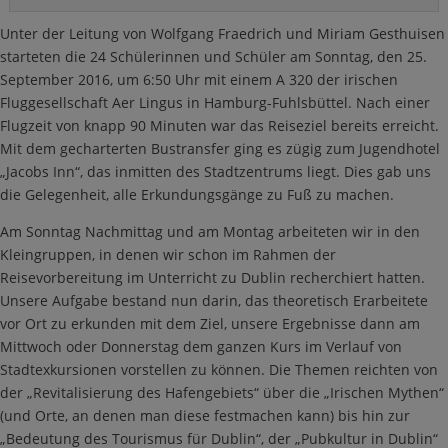
Unter der Leitung von Wolfgang Fraedrich und Miriam Gesthuisen
starteten die 24 Schülerinnen und Schüler am Sonntag, den 25.
September 2016, um 6:50 Uhr mit einem A 320 der irischen
Fluggesellschaft Aer Lingus in Hamburg-Fuhlsbüttel. Nach einer
Flugzeit von knapp 90 Minuten war das Reiseziel bereits erreicht.
Mit dem gecharterten Bustransfer ging es zügig zum Jugendhotel
„Jacobs Inn“, das inmitten des Stadtzentrums liegt. Dies gab uns
die Gelegenheit, alle Erkundungsgänge zu Fuß zu machen.
Am Sonntag Nachmittag und am Montag arbeiteten wir in den
Kleingruppen, in denen wir schon im Rahmen der
Reisevorbereitung im Unterricht zu Dublin recherchiert hatten.
Unsere Aufgabe bestand nun darin, das theoretisch Erarbeitete
vor Ort zu erkunden mit dem Ziel, unsere Ergebnisse dann am
Mittwoch oder Donnerstag dem ganzen Kurs im Verlauf von
Stadtexkursionen vorstellen zu können. Die Themen reichten von
der „Revitalisierung des Hafengebiets“ über die „Irischen Mythen“
(und Orte, an denen man diese festmachen kann) bis hin zur
„Bedeutung des Tourismus für Dublin“, der „Pubkultur in Dublin“