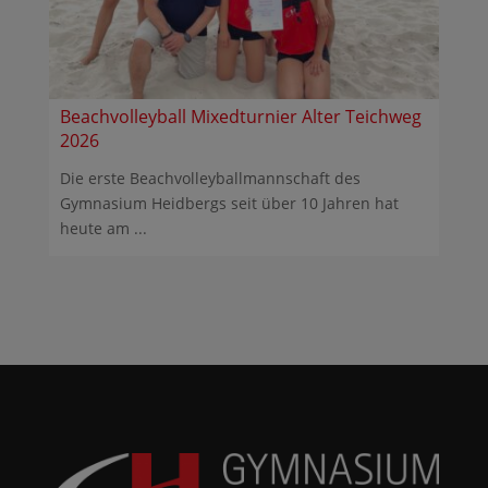
Beachvolleyball Mixedturnier Alter Teichweg
2026
Die erste Beachvolleyballmannschaft des
Gymnasium Heidbergs seit über 10 Jahren hat
heute am ...