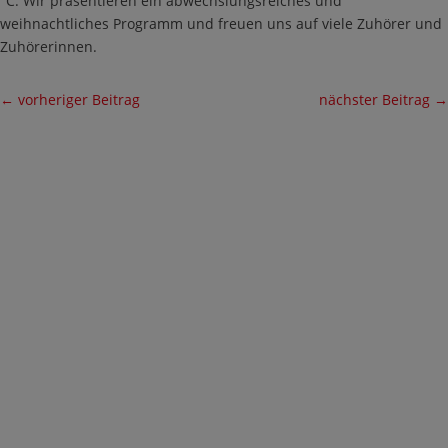
°C. Wir präsentieren ein abwechslungsreiches und
weihnachtliches Programm und freuen uns auf viele Zuhörer und
Zuhörerinnen.
←
vorheriger Beitrag
nächster Beitrag
→