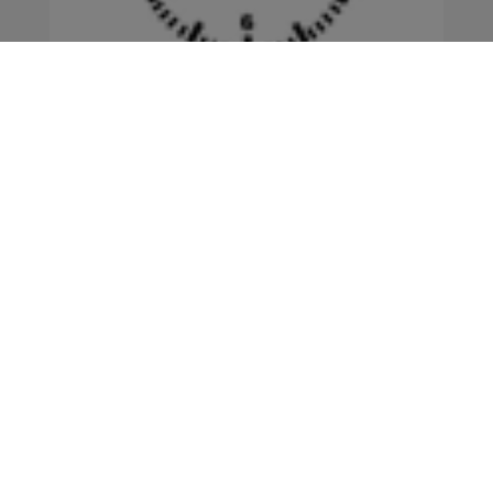
Achtung: Uhren schon umgestellt?
Die Mitteleuropäische Sommerzeit (MESZ) endet.
An diesem Wochenende werden die Uhren also
wieder ...