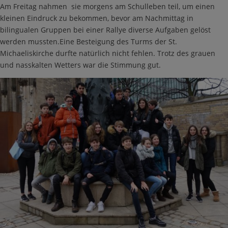
Am Freitag nahmen sie morgens am Schulleben teil, um einen
kleinen Eindruck zu bekommen, bevor am Nachmittag in
bilingualen Gruppen bei einer Rallye diverse Aufgaben gelöst
werden mussten.Eine Besteigung des Turms der St.
Michaeliskirche durfte natürlich nicht fehlen. Trotz des grauen
und nasskalten Wetters war die Stimmung gut.