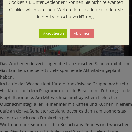
Cookies zu. Unter „Ablehnen“ können Sie nicht relevanten
Cookies widersprechen. Weitere Informationen finden Sie
in der Datenschutzerklärung.
Akzeptieren
Ablehnen
Das Wochenende verbringen die französischen Schüler mit ihren
Gastfamilien, die bereits viele spannende Aktivitäten geplant
haben.
Im Laufe der Woche steht für die französische Gruppe noch sehr
viel Kultur auf dem Programm, u.a. ein Besuch mit Führung in der
Elbphilharmonie. Am Mittwochnachmittag ist ein fröhlicher
Quiznachmittag aller Teilnehmer mit Kaffee und Kuchen in einem
Café an der Außenalster geplant, bevor es dann am Donnerstag
wieder zurück nach Frankreich geht.
Wir freuen uns sehr über den Besuch aus Rennes und wünschen
allen Gastfamilien und Schülern viel Spaß und viele schöne