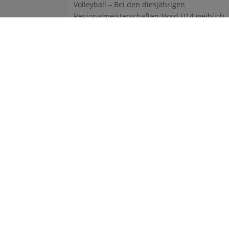
Volleyball – Bei den diesjährigen
Regionalmeisterschaften Nord U14 weiblich
erreichten die Mädchen von ...
Gym
Frit
224
gym
Tel.
Fax.