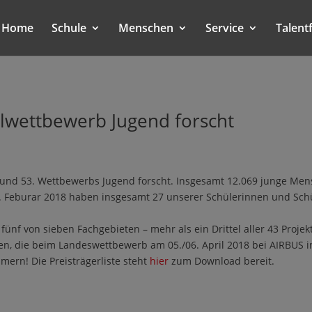
Home
Schule
Menschen
Service
Talent
alwettbewerb Jugend forscht
en und 53. Wettbewerbs Jugend forscht. Insgesamt 12.069 junge Me
 Feburar 2018 haben insgesamt 27 unserer Schülerinnen und Schül
ünf von sieben Fachgebieten – mehr als ein Drittel aller 43 Projekte
den, die beim Landeswettbewerb am 05./06. April 2018 bei AIRBUS
mern! Die Preisträgerliste steht
hier
zum Download bereit.