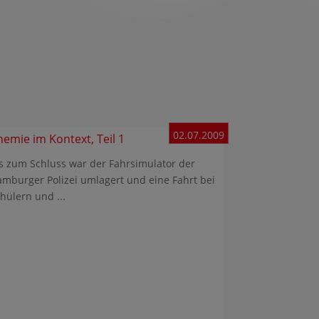
02.07.2009
hemie im Kontext, Teil 1
s zum Schluss war der Fahrsimulator der
mburger Polizei umlagert und eine Fahrt bei
hülern und ...