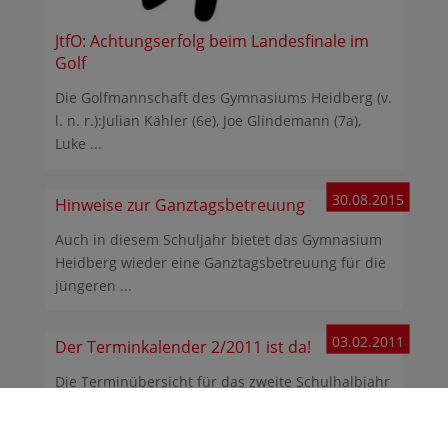
JtfO: Achtungserfolg beim Landesfinale im
Golf
Die Golfmannschaft des Gymnasiums Heidberg (v.
l. n. r.):Julian Kähler (6e), Joe Glindemann (7a),
Luke ...
30.08.2015
Hinweise zur Ganztagsbetreuung
Auch in diesem Schuljahr bietet das Gymnasium
Heidberg wieder eine Ganztagsbetreuung für die
jüngeren ...
03.02.2011
Der Terminkalender 2/2011 ist da!
Die Terminübersicht für das zweite Schulhalbjahr
2010/2011 ist erschienen. Man findet sie hier. Wie
...