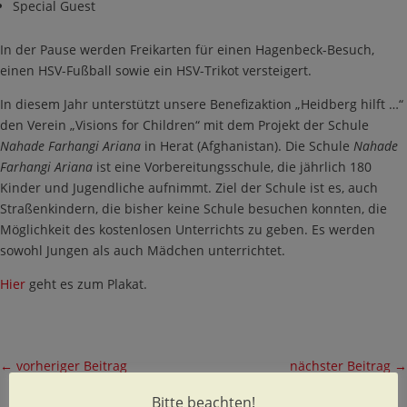
Special Guest
In der Pause werden Freikarten für einen Hagenbeck-Besuch,
einen HSV-Fußball sowie ein HSV-Trikot versteigert.
In diesem Jahr unterstützt unsere Benefizaktion „Heidberg hilft …“
den Verein „Visions for Children“ mit dem Projekt der Schule
Nahade Farhangi Ariana
in Herat (Afghanistan). Die Schule
Nahade
Farhangi Ariana
ist eine Vorbereitungsschule, die jährlich 180
Kinder und Jugendliche aufnimmt. Ziel der Schule ist es, auch
Straßenkindern, die bisher keine Schule besuchen konnten, die
Möglichkeit des kostenlosen Unterrichts zu geben. Es werden
sowohl Jungen als auch Mädchen unterrichtet.
Hier
geht es zum Plakat.
←
vorheriger Beitrag
nächster Beitrag
→
Bitte beachten!