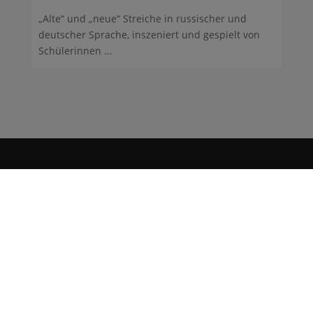
„Alte“ und „neue“ Streiche in russischer und
deutscher Sprache, inszeniert und gespielt von
Schülerinnen ...
Gymnasium Heidberg
Fritz-Schumacher-Allee 200
22417 Hamburg