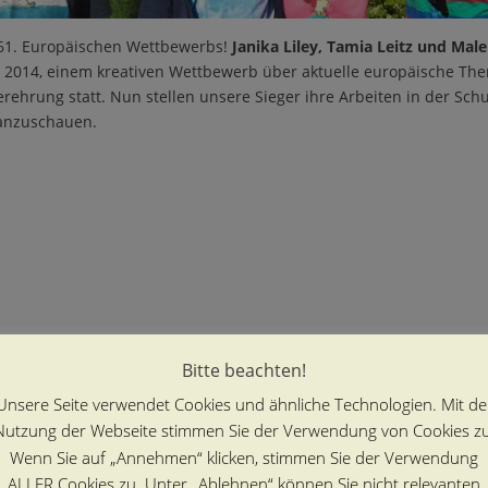
61. Europäischen Wettbewerbs!
Janika Liley, Tamia Leitz und Mal
 2014, einem kreativen Wettbewerb über aktuelle europäische T
gerehrung statt. Nun stellen unsere Sieger ihre Arbeiten in der Sc
 anzuschauen.
Bitte beachten!
Unsere Seite verwendet Cookies und ähnliche Technologien. Mit de
Nutzung der Webseite stimmen Sie der Verwendung von Cookies zu
Wenn Sie auf „Annehmen“ klicken, stimmen Sie der Verwendung
ALLER Cookies zu. Unter „Ablehnen“ können Sie nicht relevanten