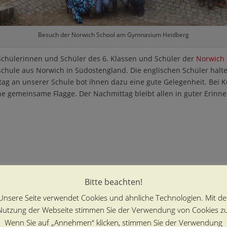
Besuch der Norwich School am Gymnasium Heidberg
 Schülerinnen und Schüler des 6. Klassen und Schüler der
Norwich 
tschule aus Norwich in Südostengland. Die englischen Schüler hal
tag an unserer Schule bot ihnen dazu eine gute Gelegenheit. Bei 
ne gemeinsame Flagge. Der Nachmittag bleibt allen in guter Erinn
Bitte beachten!
Unsere Seite verwendet Cookies und ähnliche Technologien. Mit de
Nutzung der Webseite stimmen Sie der Verwendung von Cookies zu
Wenn Sie auf „Annehmen“ klicken, stimmen Sie der Verwendung