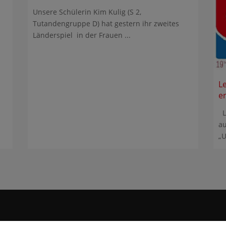
Unsere Schülerin Kim Kulig (S 2,
Tutandengruppe D) hat gestern ihr zweites
Länderspiel in der Frauen ...
L
e
Le
au
„U