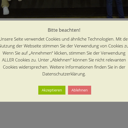
tierung, Sinn, Ordnung, Geborgenheit – weg! Eine Suche beginnt, a
Bitte beachten!
eder zum Scheitern verurteilt. Wer gibt den Verlorenen ihre Identit
Unsere Seite verwendet Cookies und ähnliche Technologien. Mit de
ielt auch ganz real eine Rolle in dieser Szenencollage eines Theat
Nutzung der Webseite stimmen Sie der Verwendung von Cookies zu
Wenn Sie auf „Annehmen“ klicken, stimmen Sie der Verwendung
ALLER Cookies zu. Unter „Ablehnen“ können Sie nicht relevanten
Cookies widersprechen. Weitere Informationen finden Sie in der
Datenschutzerklärung.
Akzeptieren
Ablehnen