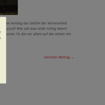
n deren Anfang das Gefühl der Verlorenheit
ät zurück? Wie soll man bloß richtig leben?
r
erkurses 10, die vor allem auf der Arbeit mit
.
nächster Beitrag
→