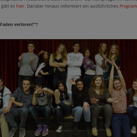
 gibt es
hier
. Darüber hinaus informiert ein ausführliches
Progra
Faden verloren?“
?