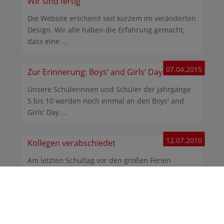
Wir sind fertig
Die Website erscheint seit kurzem im veränderten
Design. Wir alle haben die Erfahrung gemacht,
dass eine ...
07.04.2015
Zur Erinnerung: Boys‘ and Girls‘ Day
Unsere Schülerinnen und Schüler der Jahrgänge
5 bis 10 werden noch einmal an den Boys' and
Girls' Day ...
12.07.2010
Kollegen verabschiedet
Am letzten Schultag vor den großen Ferien
wurden mehrere Kolleginnen und Kollegen
verabschiedet. ...