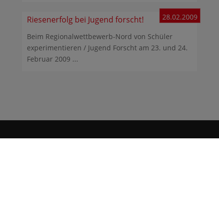
28.02.2009
Riesenerfolg bei Jugend forscht!
Beim Regionalwettbewerb-Nord von Schüler
experimentieren / Jugend Forscht am 23. und 24.
Februar 2009 ...
Gymnasium Heidberg