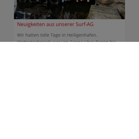
Neuigkeiten aus unserer Surf-AG
Wir hatten tolle Tage in Heiligenhafen.
Wettertechnisch war von Sonne über Regen bis
Sturm alles dabei. ...
30.06.2026