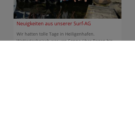
Neuigkeiten aus unserer Surf-AG
Wir hatten tolle Tage in Heiligenhafen.
Wettertechnisch war von Sonne über Regen bis
Sturm alles dabei. ...
30.06.2026