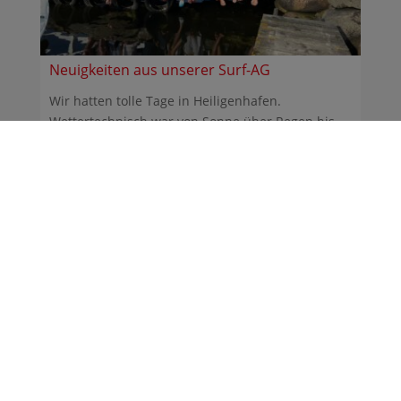
Neuigkeiten aus unserer Surf-AG
Wir hatten tolle Tage in Heiligenhafen.
Wettertechnisch war von Sonne über Regen bis
Sturm alles dabei. ...
30.06.2026