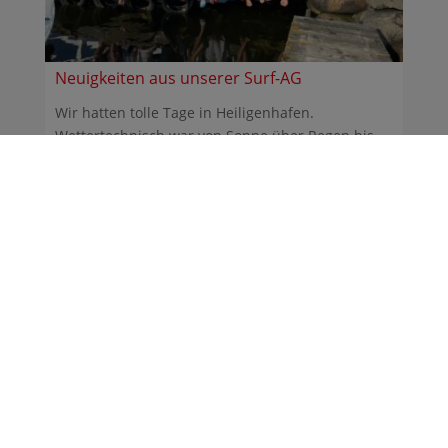
Neuigkeiten aus unserer Surf-AG
Wir hatten tolle Tage in Heiligenhafen.
Wettertechnisch war von Sonne über Regen bis
Sturm alles dabei. ...
30.06.2026