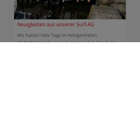
Neuigkeiten aus unserer Surf-AG
Wir hatten tolle Tage in Heiligenhafen.
Wettertechnisch war von Sonne über Regen bis
Sturm alles dabei. ...
30.06.2026