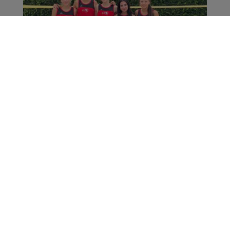
Beachvolleyball Mixedturnier Alter Teichweg
2026
Die erste Beachvolleyballmannschaft des
Gymnasium Heidbergs seit über 10 Jahren hat
heute am ...