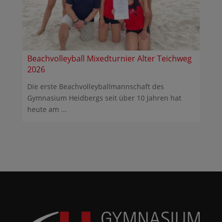
Beachvolleyball Mixedturnier Alter Teichweg
2026
Die erste Beachvolleyballmannschaft des
Gymnasium Heidbergs seit über 10 Jahren hat
heute am ...