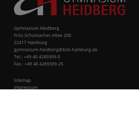
Gymnasium Heidberg
Fritz-Schumacher-Allee 200
22417 Hamburg
gymnasium-heidberg@bsb.hamburg.de
Tel.: +49 40 4289309-0
Fax.: +49 40 4289309-25
Sitemap
Impressum
Datenschutz
© 2026 Gymnasium Heidberg