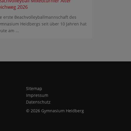
eachvolleyball Mixedturnier Alter
eichweg 2026
e erste Beachvolleyballmannschaft des
mnasium Heidbergs seit über 10 Jahren hat
ute am ...
Sitemap
Impressum
Datenschutz
© 2026 Gymnasium Heidberg