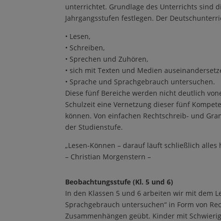
unterrichtet. Grundlage des Unterrichts sind 
Jahrgangsstufen festlegen. Der Deutschunterri
•
Lesen,
•
Schreiben,
•
Sprechen und Zuh
ö
ren,
•
sich mit Texten und Medien auseinandersetz
•
Sprache und Sprachgebrauch untersuchen.
Diese
f
ü
nf
Bereiche werden nicht deutlich von
Schulzeit eine Vernetzung dieser
f
ü
nf
Kompeten
k
ö
nnen. Von einfachen Rechtschreib- und Gra
der Studienstufe.
„
Lesen-K
ö
nnen
–
darauf l
ä
uft schlie
ß
lich alles
–
Christian Morgenstern
–
Beobachtungsstufe (Kl. 5 und 6)
In den Klassen 5 und 6 arbeiten wir mit dem 
Sprachgebrauch untersuchen
“
in Form von Re
Zusammenh
ä
ngen ge
ü
bt. Kinder mit Schwieri