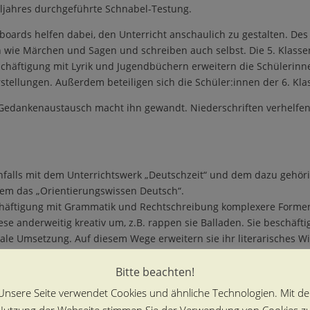
uljahres durchgef
ü
hrte Schnabel-Testung.
ards helfen dabei, den Unterricht anschaulich zu gestalten. Des
n wie M
ä
rchen und
Sagen
und schreiben auch selbst. Die 5. Klas
sch
ä
ftigung mit Lyrik und Jugendb
ü
chern erweitern die Sch
ü
lerinn
stellungen. Au
ß
erdem beteiligen sich die Sch
ü
ler
:innen
der 6. Kl
 Gedankenaustausch macht ihn gewandt. Niederschriften verhelfe
nfalls mit dem Unterrichtswerk
„
Deutschzeit
“
und dem dazu geh
ö
r
dem das
„
Orientierungswissen Deutsch
“
.
h
ä
ftigung mit Grammatik und Rechtschreibung komplexere Formen 
ese anderweitig kreativ um, z.B. rappen sie Balladen. Sie besch
ä
ft
e Umsetzung. Auf diesem Wege erweitern sie ihr literarisches Wi
ientierung und erarbeiten mit unseren Sch
ü
lerinnen und Sch
ü
lern 
 Bewerbung.
Bitte beachten!
Unsere Seite verwendet Cookies und ähnliche Technologien. Mit de
lzog sich zuerst in der Phantasie des Menschen.
“
Nutzung der Webseite stimmen Sie der Verwendung von Cookies zu