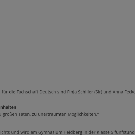
 f
ü
r die Fachschaft Deutsch sind Finja Schiller (Slr
)
und
Anna Feck
Inhalten
u gro
ß
en Taten, zu unertr
ä
umten M
ö
glichkeiten.
“
richts und wird am Gymnasium Heidberg in der Klasse 5 f
ü
nfst
ü
nd