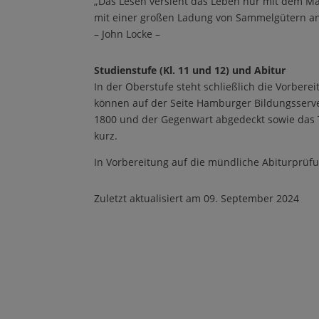
„
Das Lesen versieht das Leben nur mit dem Mat
mit einer gro
ß
en Ladung von Sammelg
ü
tern a
–
John Locke
–
Studienstufe (Kl. 11 und 12) und Abitur
In der Oberstufe steht schlie
ß
lich die Vorberei
k
ö
nnen auf der Seite Hamburger Bildungsser
1800 und der Gegenwart abgedeckt sowie da
kurz.
In Vorbereitung auf die m
ü
ndliche Abiturpr
ü
f
Zuletzt aktualisiert am 0
9
. September 202
4