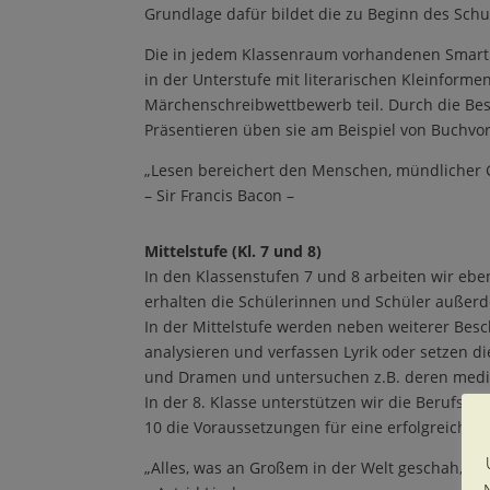
Grundlage daf
ü
r bildet die zu Beginn des Sch
Die in jedem Klassenraum vorhandenen Smartbo
in der Unterstufe mit literarischen Kleinforme
M
ä
rchenschreibwettbewerb teil. Durch die Be
Pr
ä
sentieren
ü
ben sie am Beispiel von Buchvor
„
Lesen bereichert den Menschen, m
ü
ndlicher
–
Sir Francis Bacon
–
Mittelstufe (Kl. 7 und 8)
In den Klassenstufen 7 und 8 arbeiten wir ebe
erhalten die Sch
ü
lerinnen und Sch
ü
ler au
ß
er
In der Mittelstufe werden neben weiterer Besc
analysieren und verfassen Lyrik oder setzen di
und Dramen und untersuchen z.B. deren medial
In der 8. Klasse unterst
ü
tzen wir die Berufsor
10 die Voraussetzungen f
ü
r eine erfolgreiche
„
Alles, was an Gro
ß
em in der Welt geschah, vol