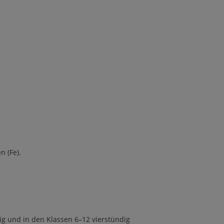
en
(
Fe
).
ig und in den Klassen 6
–
12 vierst
ü
ndig