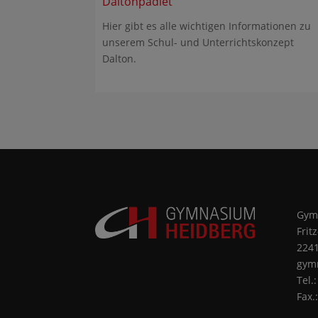
Daltonpadlet
Hier gibt es alle wichtigen Informationen zu
unserem Schul- und Unterrichtskonzept
Dalton.
Gym
Frit
224
gym
Tel.
Fax.