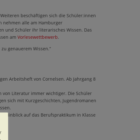
 Weiteren besch
ä
ftigen sich die Sch
ü
ler
:innen
sen nehmen alle am Hamburger
en und Sch
ü
ler ihr literarisches Wissen. Das
assen am
Vorlesewettbewerb
.
n zu genauerem Wissen.
“
igen Arbeitsheft von Cornelsen. Ab Jahrgang 8
von Literatur immer wichtiger. Die Sch
ü
ler
igen sich mit Kurzgeschichten, Jugendromanen
ssen.
im Hinblick auf das Berufspraktikum in Klasse
r
.