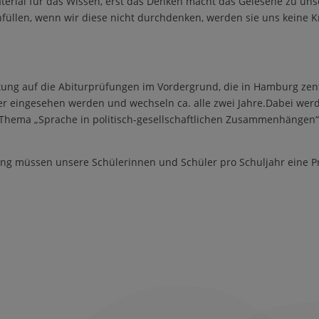
erial f
ü
r das Wissen, erst das Denken macht das Gelesene zu un
nf
ü
llen, wenn wir diese nicht durchdenken, werden sie uns keine 
tung auf die Abiturpr
ü
fungen im Vordergrund, die in Hamburg z
ver eingesehen werden
und wechseln ca. alle zwei Jahre
.
Dabei werd
s Thema
„
Sprache in politisch-gesellschaftlichen Zusammenh
ä
ngen
“
ung m
ü
ssen unsere Sch
ü
lerinnen und Sch
ü
ler pro Schuljahr eine P