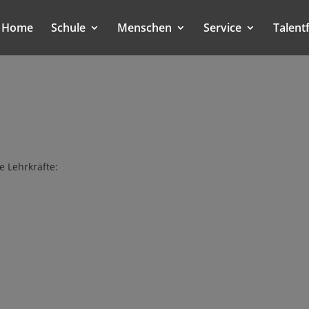
Home
Schule
Menschen
Service
Talent
e Lehrkr
ä
fte: