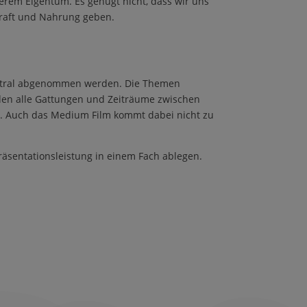
serem Eigentum. Es gen
ü
gt nicht, dass wir uns
Kraft und Nahrung geben.
entral abgenommen werden. Die Themen
en alle Gattungen und Zeitr
ä
ume zwischen
. Auch das Medium Film kommt dabei nicht zu
r
ä
sentationsleistung in einem Fach ablegen.