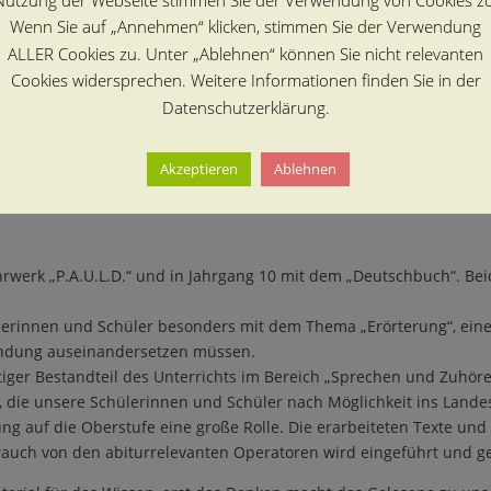
Wenn Sie auf „Annehmen“ klicken, stimmen Sie der Verwendung
nen und Sch
ü
ler Romane, die sie den anderen vorstellen. Sie erstel
ALLER Cookies zu. Unter „Ablehnen“ können Sie nicht relevanten
ollen sie stets eine begr
ü
ndete Empfehlung abgeben, ob der Roman 
Cookies widersprechen. Weitere Informationen finden Sie in der
 Klassiker, Jugendliteraturpreis-Preistr
ä
ger, geliebte Werke der Leh
Datenschutzerklärung.
gung dienen.
Akzeptieren
Ablehnen
ehrwerk
„
P.A.U.L.D.
“
und in Jahrgang 10 mit dem
„
Deutschbuch
“
. Be
lerinnen und Sch
ü
ler besonders mit dem Thema
„
Er
ö
rterung
“
, ein
findung auseinandersetzen m
ü
ssen.
iger Bestandteil des Unterrichts im Bereich
„
Sprechen und Zuh
ö
r
, die unsere Sch
ü
lerinnen und Sch
ü
ler nach M
ö
glichkeit ins Land
ng auf die Oberstufe
eine gro
ß
e Rolle
.
Die erarbeiteten Texte un
uch von den abiturrelevanten Operatoren wird eingef
ü
hrt und g