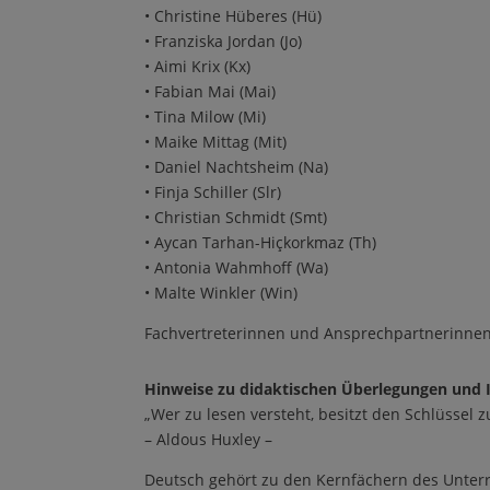
•
Christine H
ü
beres (H
ü
)
•
Franziska Jordan (Jo)
•
Aimi Krix (Kx)
•
Fabian Mai (Mai)
•
Tina Milow (Mi)
•
Maike Mittag (Mit)
•
Daniel Nachtsheim (Na)
•
Finja Schiller (Slr)
•
Christian Schmidt (Smt)
•
Aycan Tarhan
-H
i
ç
korkmaz (Th)
•
Antonia Wahmhoff (Wa)
•
Malte Winkler (Win)
Fachvertreterinnen und Ansprechpartnerinnen
Hinweise zu didaktischen
Ü
berlegungen und 
„
Wer zu lesen versteht, besitzt den Schl
ü
ssel z
–
Aldous Huxley
–
Deutsch geh
ö
rt zu den Kernf
ä
chern des Unter