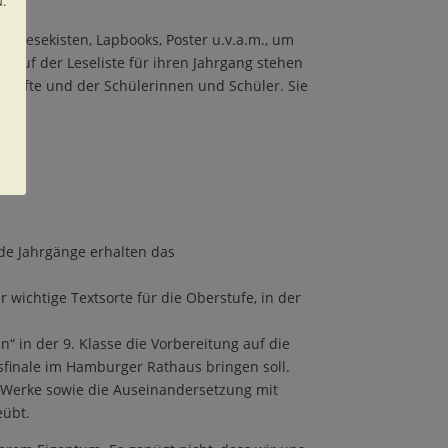
len Lesekisten, Lapbooks, Poster u.v.a.m., um
auf der Leseliste f
ü
r ihren Jahrgang stehen
rkr
ä
fte und der Sch
ü
lerinnen und Sch
ü
ler. Sie
ide Jahrg
ä
nge erhalten das
er wichtige Textsorte f
ü
r die Oberstufe, in der
en
“
in der 9. Klasse die Vorbereitung auf die
esfinale im Hamburger Rathaus bringen soll.
d Werke sowie die Auseinandersetzung mit
e
ü
bt.