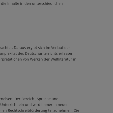
 die Inhalte in den unterschiedlichen
rachtet. Daraus ergibt sich im Verlauf der
Komplexit
ä
t des Deutschunterrichts erfassen
rpretationen von Werken der Weltliteratur in
ornelsen. Der Bereich
„
Sprache und
Unterricht ein und wird immer in neuen
ellen Rechtschreibf
ö
rderung teilzunehmen.
Die