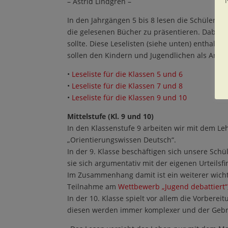
–
Astrid Lindgren
–
In den Jahrg
ä
ngen 5 bis 8 lesen die Sch
ü
lerin
die gelesenen B
ü
cher zu pr
ä
sentieren. Dabei s
sollte. Diese Leselisten (siehe unten) enthalten
sollen den Kindern und Jugendlichen als Anre
•
Leseliste f
ü
r die Klassen 5 und 6
•
Leseliste f
ü
r die Klassen 7 und 8
•
Leseliste f
ü
r die Klassen 9 und 10
Mittelstufe (Kl. 9 und 10)
In den Klassenstufe 9 arbeiten wir mit dem L
„
Orientierungswissen Deutsch
“
.
In der 9. Klasse besch
ä
ftigen sich unsere Sch
ü
sie sich argumentativ mit der eigenen Urteils
Im Zusammenhang damit ist ein weiterer wicht
Teilnahme am
Wettbewerb
„
Jugend debattiert
“
In der 10. Klasse spiel
t vor allem die
Vorbereitu
diesen werden immer komplexer und der Gebra