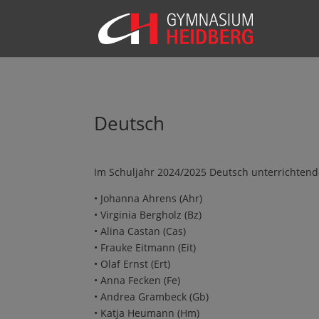
Deutsch
Im Schuljahr 202
4
/202
5
Deutsch unterrichtend
•
Johanna Ahrens (Ahr)
•
Virginia Bergholz (Bz)
•
Alina Castan (Cas)
•
Frauke Eitmann (Eit)
•
Olaf Ernst (Ert)
•
Anna Fecken (Fe)
•
Andrea Grambeck (Gb)
•
Katja Heumann (Hm)