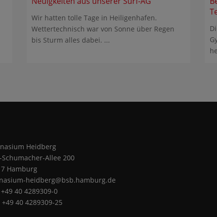
Neuigkeiten aus unserer Surf-AG
B
T
Wir hatten tolle Tage in Heiligenhafen.
Di
Wettertechnisch war von Sonne über Regen
Gy
bis Sturm alles dabei. ...
he
nasium Heidberg
z-Schumacher-Allee 200
17 Hamburg
nasium-heidberg@bsb.hamburg.de
: +49 40 4289309-0
: +49 40 4289309-25