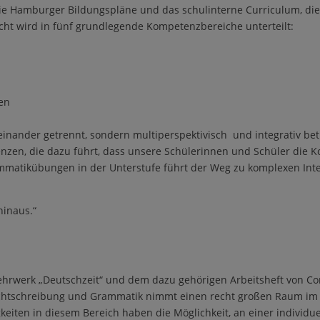
die Hamburger Bildungspl
ä
ne und das schulinterne Curriculum, die
cht wird in
f
ü
nf
grundlegende Kompetenzbereiche unterteilt:
en
einander getrennt, sondern multiperspektiv
isch und integrativ
bet
zen, die dazu f
ü
hrt, dass unsere Sch
ü
lerinnen und Sch
ü
ler die 
mmatik
ü
bungen in der Unterstufe f
ü
hrt der Weg zu komplexen Inte
 hinaus.
“
Lehrwerk
„
Deutschzeit
“
und dem dazu geh
ö
rigen Arbeitsheft von C
chtschreibung und Grammatik nimmt einen recht gro
ß
en Raum im 
gkeiten in diesem Bereich haben die M
ö
glichkeit, an einer individu